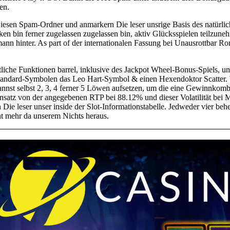
en.
n Diesen Spam-Ordner und anmarkern Die leser unsrige Basis des natürl
backen bin ferner zugelassen zugelassen bin, aktiv Glücksspielen teilz
mann hinter. As part of der internationalen Fassung bei Unausrottb
liche Funktionen barrel, inklusive des Jackpot Wheel-Bonus-Spiels, u
n Standard-Symbolen das Leo Hart-Symbol & einen Hexendoktor Scatter
nnst selbst 2, 3, 4 ferner 5 Löwen aufsetzen, um die eine Gewinnkombin
satz von der angegebenen RTP bei 88.12% und dieser Volatilität bei Mitt
n Die leser unser inside der Slot-Informationstabelle. Jedweder vier beh
ht mehr da unserem Nichts heraus.