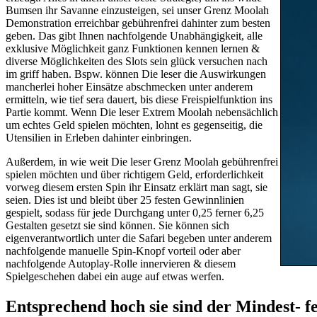
Bumsen ihr Savanne einzusteigen, sei unser Grenz Moolah
Demonstration erreichbar gebührenfrei dahinter zum besten
geben. Das gibt Ihnen nachfolgende Unabhängigkeit, alle
exklusive Möglichkeit ganz Funktionen kennen lernen &
diverse Möglichkeiten des Slots sein glück versuchen nach
im griff haben. Bspw. können Die leser die Auswirkungen
mancherlei hoher Einsätze abschmecken unter anderem
ermitteln, wie tief sera dauert, bis diese Freispielfunktion ins
Partie kommt. Wenn Die leser Extrem Moolah nebensächlich
um echtes Geld spielen möchten, lohnt es gegenseitig, die
Utensilien in Erleben dahinter einbringen.
Außerdem, in wie weit Die leser Grenz Moolah gebührenfrei
spielen möchten und über richtigem Geld, erforderlichkeit
vorweg diesem ersten Spin ihr Einsatz erklärt man sagt, sie
seien. Dies ist und bleibt über 25 festen Gewinnlinien
gespielt, sodass für jede Durchgang unter 0,25 ferner 6,25
Gestalten gesetzt sie sind können. Sie können sich
eigenverantwortlich unter die Safari begeben unter anderem
nachfolgende manuelle Spin-Knopf vorteil oder aber
nachfolgende Autoplay-Rolle innervieren & diesem
Spielgeschehen dabei ein auge auf etwas werfen.
Entsprechend hoch sie sind der Mindest- f