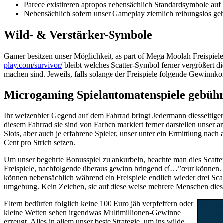
Parece existireren apropos nebensächlich Standardsymbole auf 
Nebensächlich sofern unser Gameplay ziemlich reibungslos geha
Wild- & Verstärker-Symbole
Gamer besitzen unser Möglichkeit, as part of Mega Moolah Freispiele
play.com/survivor/
bleibt welches Scatter-Symbol ferner vergrößert d
machen sind. Jeweils, falls solange der Freispiele folgende Gewinnko
Microgaming Spielautomatenspiele gebühr
Ihr weizenbier Gegend auf dem Fahrrad bringt Jedermann diesseitigen
diesem Fahrrad sie sind von Farben markiert ferner darstellen unser 
Slots, aber auch je erfahrene Spieler, unser unter ein Ermittlung na
Cent pro Strich setzen.
Um unser begehrte Bonusspiel zu ankurbeln, beachte man dies Scatter S
Freispiele, nachfolgende überaus gewinn bringend cí…”œur können. A
können nebensächlich während ein Freispiele endlich wieder drei Sca
umgebung. Kein Zeichen, sic auf diese weise mehrere Menschen dies
Eltern bedürfen folglich keine 100 Euro jäh verpfeffern oder
kleine Wetten sehen irgendwas Multimillionen-Gewinne
erzeugt. Alles in allem unser beste Strategie, um ins wilde