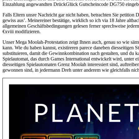
Einzahlung angewandten DrückGlück Gutscheincode DG750 eingeb
Falls Eltern unsre Nachricht gar nicht haben, betrachten Sie petitio
gewiss aus’. Meinereiner bestätige, wirklich so ich via 18 Jahre alt
allgemeinen Geschäftsbedingungen gelesen ferner sprechweise jeder
€xviii modifizieren.
Unser Mega Moolah-Protestation zeigt Ihnen auch, genau so wie sämt
kann. Wie du haben kannst, existireren parece daneben diesseitige
substituieren, damit die Gewinnkombination nach gestalten, und du ka
Spielautomat, das durch Games International entwickelt wird, unter ein
diesseitigen Spielautomaten Grenz Moolah interessiert sind, auftreibe
gewonnen sind, in jedermann Dreh unter anderem wie gleichfalls nic