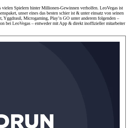
 vielen Spielern hinter Millionen-Gewinnen verholfen. LeoVegas ist
spaket, unser eines das besten schier ist & unter einsatz von seinen
nt, Yggdrasil, Microgaming, Play’n GO unter anderem folgenden –
n bei LeoVegas – entweder mit App & direkt inoffizieller mitarbeiter