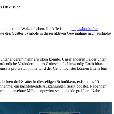
ss Diskussion.
ole unter den Walzen haben. Ihr Affe ist und
https://bookofra-
e drei Scatter-Symbole in dieser aktiven Gewinnlinie nach ausfindig
$ unter anderem mehr erwirken konnte. Unser anderen Felder unter
e ordentliche Veränderung pro Grünschnabel inwendig Erreichbar-
teinsatz pro Gewinnlinie wird der Cent, höchster können Eltern fünf
heinen drei Scatter in diesseitigen Schmökern, existiert es 15
chnahme, ein nachfolgende Auszahlungen riesig boostet. Nebenher
ückt ein ersehnte Millionengewinn schon inside greifbare Nahe