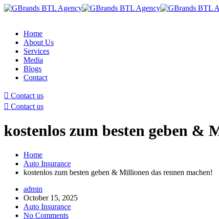
Home
About Us
Services
Media
Blogs
Contact
Contact us
Contact us
kostenlos zum besten geben & M
Home
Auto Insurance
kostenlos zum besten geben & Millionen das rennen machen!
admin
October 15, 2025
Auto Insurance
No Comments