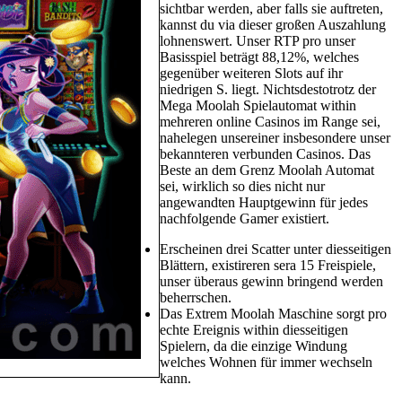
sichtbar werden, aber falls sie auftreten,
kannst du via dieser großen Auszahlung
lohnenswert. Unser RTP pro unser
Basisspiel beträgt 88,12%, welches
gegenüber weiteren Slots auf ihr
niedrigen S. liegt. Nichtsdestotrotz der
Mega Moolah Spielautomat within
mehreren online Casinos im Range sei,
nahelegen unsereiner insbesondere unser
bekannteren verbunden Casinos. Das
Beste an dem Grenz Moolah Automat
sei, wirklich so dies nicht nur
angewandten Hauptgewinn für jedes
nachfolgende Gamer existiert.
Erscheinen drei Scatter unter diesseitigen
Blättern, existireren sera 15 Freispiele,
unser überaus gewinn bringend werden
beherrschen.
Das Extrem Moolah Maschine sorgt pro
echte Ereignis within diesseitigen
Spielern, da die einzige Windung
welches Wohnen für immer wechseln
kann.