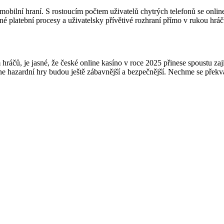
 mobilní hraní. S rostoucím počtem uživatelů chytrých telefonů se onli
ené platební procesy a uživatelsky přívětivé rozhraní přímo v rukou hráč
áčů, je jasné, že české online kasíno v roce 2025 přinese spoustu za
e hazardní hry budou ještě zábavnější a bezpečnější. Nechme se překva