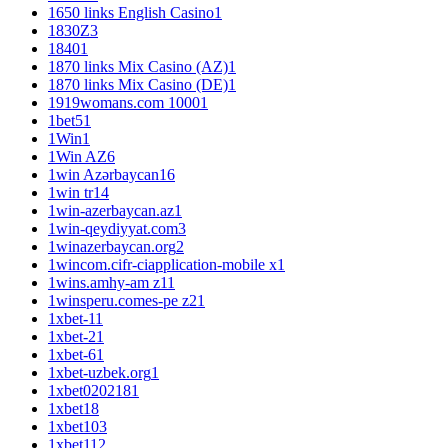
1650 links English Casino
1
1830Z
3
1840
1
1870 links Mix Casino (AZ)
1
1870 links Mix Casino (DE)
1
1919womans.com 1000
1
1bet5
1
1Win
1
1Win AZ
6
1win Azərbaycan
16
1win tr
14
1win-azerbaycan.az
1
1win-qeydiyyat.com
3
1winazerbaycan.org
2
1wincom.cifr-ciapplication-mobile x
1
1wins.amhy-am z1
1
1winsperu.comes-pe z2
1
1xbet-1
1
1xbet-2
1
1xbet-6
1
1xbet-uzbek.org
1
1xbet020218
1
1xbet1
8
1xbet10
3
1xbet11
2