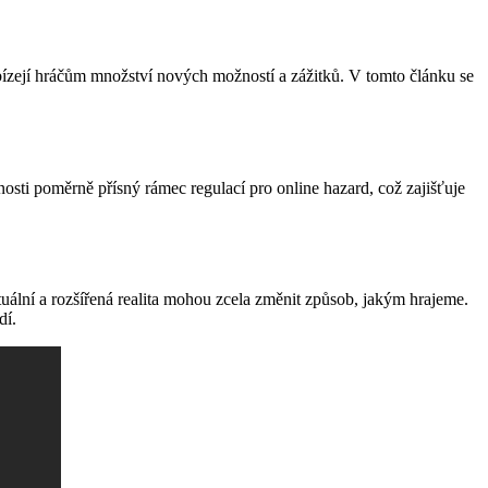
nabízejí hráčům množství nových možností a zážitků. V tomto článku se
nosti poměrně přísný rámec regulací pro online hazard, což zajišťuje
tuální a rozšířená realita mohou zcela změnit způsob, jakým hrajeme.
dí.