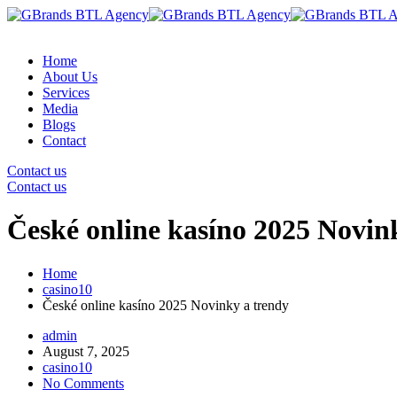
Home
About Us
Services
Media
Blogs
Contact
Contact us
Contact us
České online kasíno 2025 Novin
Home
casino10
České online kasíno 2025 Novinky a trendy
admin
August 7, 2025
casino10
No Comments