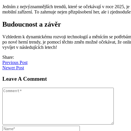
Jedním z nejvýznamnějších trendů, které se očekávají v roce 2025, je
mobilní zařízení. To zahrnuje nejen přizpůsobení her, ale i zjednoduš
Budoucnost a závěr
Vzhledem k dynamickému rozvoji technologií a měnícím se potřebám hr
po nové herní trendy, je pomocí těchto změn možné očekávat, že onlin
vyvíjet v následujících letech!
Share:
Previous Post
Newer Post
Leave A Comment