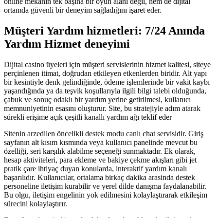
online mekanın tek başına bir oyun alanı değil, hem de dijital
ortamda güvenli bir deneyim sağladığını işaret eder.
Müşteri Yardım hizmetleri: 7/24 Anında
Yardım Hizmet deneyimi
Dijital casino üyeleri için müşteri servislerinin hizmet kalitesi, siteye
perçinlenen itimat, doğrudan etkileyen etkenlerden biridir. Alt yapı
bir kesintiyle denk gelindiğinde, ödeme işlemlerinde bir vakit kaybı
yaşandığında ya da teşvik koşullarıyla ilgili bilgi talebi olduğunda,
çabuk ve sonuç odaklı bir yardım yerine getirilmesi, kullanıcı
memnuniyetinin esasını oluşturur. Site, bu stratejiyle adım atarak
sürekli erişime açık çeşitli kanallı yardım ağı teklif eder
Sitenin arzedilen öncelikli destek modu canlı chat servisidir. Giriş
sayfanın alt kısım kısmında veya kullanıcı panelinde mevcut bu
özelliği, seri karşılık alabilme seçeneği sunmaktadır. Ek olarak,
hesap aktiviteleri, para ekleme ve bakiye çekme akışları gibi jet
pratik çare ihtiyaç duyan konularda, interaktif yardım kanalı
başarılıdır. Kullanıcılar, ortalama birkaç dakika arasinda destek
personeline iletişim kurabilir ve yerel dilde danışma faydalanabilir.
Bu olgu, iletişim engelinin yok edilmesini kolaylaştırarak etkileşim
sürecini kolaylaştırır.