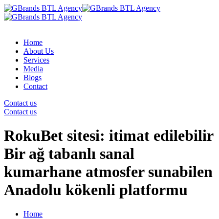
Home
About Us
Services
Media
Blogs
Contact
Contact us
Contact us
RokuBet sitesi: itimat edilebilir
Bir ağ tabanlı sanal
kumarhane atmosfer sunabilen
Anadolu kökenli platformu
Home