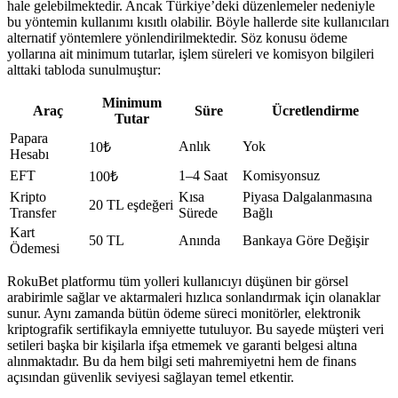
hale gelebilmektedir. Ancak Türkiye’deki düzenlemeler nedeniyle
bu yöntemin kullanımı kısıtlı olabilir. Böyle hallerde site kullanıcıları
alternatif yöntemlere yönlendirilmektedir. Söz konusu ödeme
yollarına ait minimum tutarlar, işlem süreleri ve komisyon bilgileri
alttaki tabloda sunulmuştur:
Minimum
Araç
Süre
Ücretlendirme
Tutar
Papara
Anlık
Yok
10₺
Hesabı
EFT
1–4 Saat
Komisyonsuz
100₺
Kripto
Kısa
Piyasa Dalgalanmasına
20 TL eşdeğeri
Transfer
Sürede
Bağlı
Kart
50 TL
Anında
Bankaya Göre Değişir
Ödemesi
RokuBet platformu tüm yolleri kullanıcıyı düşünen bir görsel
arabirimle sağlar ve aktarmaleri hızlıca sonlandırmak için olanaklar
sunur. Aynı zamanda bütün ödeme süreci monitörler, elektronik
kriptografik sertifikayla emniyette tutuluyor. Bu sayede müşteri veri
setileri başka bir kişilarla ifşa etmemek ve garanti belgesi altına
alınmaktadır. Bu da hem bilgi seti mahremiyetni hem de finans
açısından güvenlik seviyesi sağlayan temel etkentir.