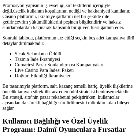
Promosyon yapısının işlevselliği,sırf tekliflerin içeriğiyle
değil,üstelik kullanım koşullarının netliği ve hakkaniyeti kanıtlanır.
Casino platformu, ikramiye şartlarını net bir şekilde dile
getirir,çevrim yükümlülüklerini peşinen bilgilendirir ve haksız
sınırlamalardan kaçınarak kapsamlı bir güven hissi garanti eder.
Sonraki tabloda, platformun arz ettiği seçkin beş adet kampanya türü
detaylandırılmaktadır:
Sıcak Selamlama Ödülü
Tazmin İade İkramiyesi
Cumartesi Pazar Sonlandırması Kampanyaları
Live Casino Para İadesi Paketi
Doğum Etkinliği İkramiyeleri
Bu tasarımıyla platform, salt, kazanç temelli hariç, üyelik ilişkilerine
öncelik tanıyan süreklilik arz eden ödül stratejisi benimsemektedir.
Bu strateji, site’nin pazar rekabetini pekiştirirken, kullanıcılar
açısından da sürekli bağlılığı sürdürülmesini mümkün kılan bileşen
sağlar.
Kullanıcı Bağlılığı ve Özel Üyelik
Programı: Daimî Oyunculara Fırsatlar