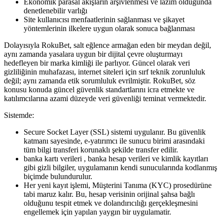
Ekonomik parasal akışların arşivlenmesi ve lazım olduğunda
denetlenebilir varlığı
Site kullanıcısı menfaatlerinin sağlanması ve şikayet
yöntemlerinin ilkelere uygun olarak sonuca bağlanması
Dolayısıyla RokuBet, salt eğlence armağan eden bir meydan değil,
aynı zamanda yasalara uygun bir dijital çevre oluşturmayı
hedefleyen bir marka kimliği ile parlıyor. Güncel olarak veri
gizliliğinin muhafazası, internet siteleri için sırf teknik zorunluluk
değil; aynı zamanda etik sorumluluk evrilmiştir. RokuBet, söz
konusu konuda güncel güvenlik standartlarını icra etmekte ve
katılımcılarına azami düzeyde veri güvenliği teminat vermektedir.
Sistemde:
Secure Socket Layer (SSL) sistemi uygulanır. Bu güvenlik
katmanı sayesinde, e-yatırımcı ile sunucu birimi arasındaki
tüm bilgi transferi korunaklı şekilde transfer edilir.
banka kartı verileri , banka hesap verileri ve kimlik kayıtları
gibi gizli bilgiler, uygulamanın kendi sunucularında kodlanmış
biçimde bulundurulur.
Her yeni kayıt işlemi, Müşterini Tanıma (KYC) prosedürüne
tabi maruz kalır. Bu, hesap verisinin orijinal şahsa bağlı
olduğunu tespit etmek ve dolandırıcılığı gerçekleşmesini
engellemek için yapılan yaygın bir uygulamatir.