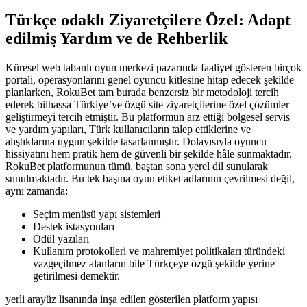
Türkçe odaklı Ziyaretçilere Özel: Adapt
edilmiş Yardım ve de Rehberlik
Küresel web tabanlı oyun merkezi pazarında faaliyet gösteren birçok
portali, operasyonlarını genel oyuncu kitlesine hitap edecek şekilde
planlarken, RokuBet tam burada benzersiz bir metodoloji tercih
ederek bilhassa Türkiye’ye özgü site ziyaretçilerine özel çözümler
geliştirmeyi tercih etmiştir. Bu platformun arz ettiği bölgesel servis
ve yardım yapıları, Türk kullanıcıların talep ettiklerine ve
alıştıklarına uygun şekilde tasarlanmıştır. Dolayısıyla oyuncu
hissiyatını hem pratik hem de güvenli bir şekilde hâle sunmaktadır.
RokuBet platformunun tümü, baştan sona yerel dil sunularak
sunulmaktadır. Bu tek başına oyun etiket adlarının çevrilmesi değil,
aynı zamanda:
Seçim menüsü yapı sistemleri
Destek istasyonları
Ödül yazıları
Kullanım protokolleri ve mahremiyet politikaları türündeki
vazgeçilmez alanların bile Türkçeye özgü şekilde yerine
getirilmesi demektir.
yerli arayüz lisanında inşa edilen gösterilen platform yapısı