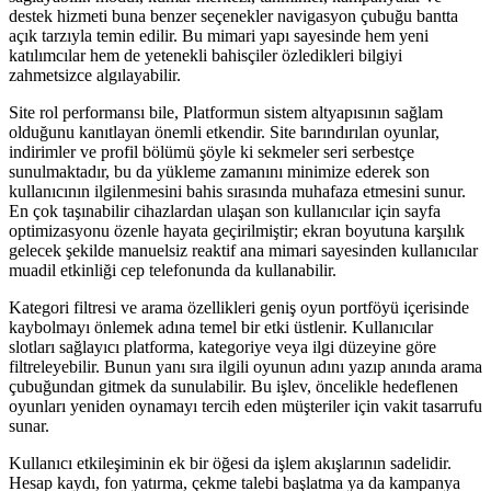
destek hizmeti buna benzer seçenekler navigasyon çubuğu bantta
açık tarzıyla temin edilir. Bu mimari yapı sayesinde hem yeni
katılımcılar hem de yetenekli bahisçiler özledikleri bilgiyi
zahmetsizce algılayabilir.
Site rol performansı bile, Platformun sistem altyapısının sağlam
olduğunu kanıtlayan önemli etkendir. Site barındırılan oyunlar,
indirimler ve profil bölümü şöyle ki sekmeler seri serbestçe
sunulmaktadır, bu da yükleme zamanını minimize ederek son
kullanıcının ilgilenmesini bahis sırasında muhafaza etmesini sunur.
En çok taşınabilir cihazlardan ulaşan son kullanıcılar için sayfa
optimizasyonu özenle hayata geçirilmiştir; ekran boyutuna karşılık
gelecek şekilde manuelsiz reaktif ana mimari sayesinden kullanıcılar
muadil etkinliği cep telefonunda da kullanabilir.
Kategori filtresi ve arama özellikleri geniş oyun portföyü içerisinde
kaybolmayı önlemek adına temel bir etki üstlenir. Kullanıcılar
slotları sağlayıcı platforma, kategoriye veya ilgi düzeyine göre
filtreleyebilir. Bunun yanı sıra ilgili oyunun adını yazıp anında arama
çubuğundan gitmek da sunulabilir. Bu işlev, öncelikle hedeflenen
oyunları yeniden oynamayı tercih eden müşteriler için vakit tasarrufu
sunar.
Kullanıcı etkileşiminin ek bir öğesi da işlem akışlarının sadelidir.
Hesap kaydı, fon yatırma, çekme talebi başlatma ya da kampanya