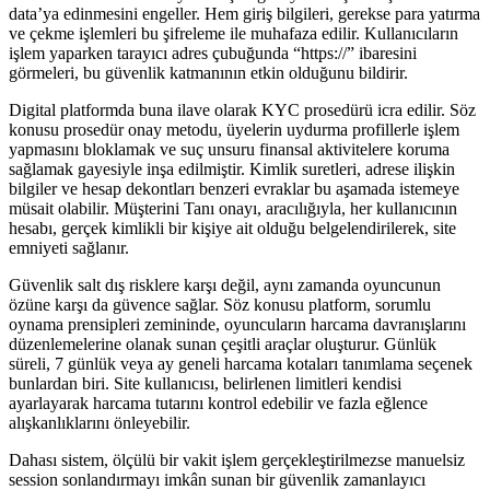
data’ya edinmesini engeller. Hem giriş bilgileri, gerekse para yatırma
ve çekme işlemleri bu şifreleme ile muhafaza edilir. Kullanıcıların
işlem yaparken tarayıcı adres çubuğunda “https://” ibaresini
görmeleri, bu güvenlik katmanının etkin olduğunu bildirir.
Digital platformda buna ilave olarak KYC prosedürü icra edilir. Söz
konusu prosedür onay metodu, üyelerin uydurma profillerle işlem
yapmasını bloklamak ve suç unsuru finansal aktivitelere koruma
sağlamak gayesiyle inşa edilmiştir. Kimlik suretleri, adrese ilişkin
bilgiler ve hesap dekontları benzeri evraklar bu aşamada istemeye
müsait olabilir. Müşterini Tanı onayı, aracılığıyla, her kullanıcının
hesabı, gerçek kimlikli bir kişiye ait olduğu belgelendirilerek, site
emniyeti sağlanır.
Güvenlik salt dış risklere karşı değil, aynı zamanda oyuncunun
özüne karşı da güvence sağlar. Söz konusu platform, sorumlu
oynama prensipleri zemininde, oyuncuların harcama davranışlarını
düzenlemelerine olanak sunan çeşitli araçlar oluşturur. Günlük
süreli, 7 günlük veya ay geneli harcama kotaları tanımlama seçenek
bunlardan biri. Site kullanıcısı, belirlenen limitleri kendisi
ayarlayarak harcama tutarını kontrol edebilir ve fazla eğlence
alışkanlıklarını önleyebilir.
Dahası sistem, ölçülü bir vakit işlem gerçekleştirilmezse manuelsiz
session sonlandırmayı imkân sunan bir güvenlik zamanlayıcı