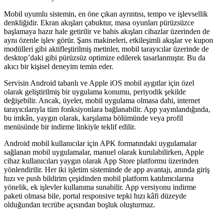
Mobil uyumlu sistemin, en öne çıkan ayrıntısı, tempo ve işlevsellik
denkliğidir. Ekran akışları çabuktur, masa oyunları pürüzsüzce
başlamaya hazır hale getirilir ve bahis akışları cihazlar üzerinden de
aynı özenle işlev görür. Şans makineleri, etkileşimli akışlar ve kupon
modülleri gibi aktifleştirilmiş metinler, mobil tarayıcılar üzerinde de
desktop’daki gibi pürüzsüz optimize edilerek tasarlanmıştır. Bu da
akıcı bir kişisel deneyim temin eder.
Servisin Android tabanlı ve Apple iOS mobil aygıtlar için özel
olarak geliştirilmiş bir uygulama konumu, periyodik şekilde
değişebilir. Ancak, üyeler, mobil uygulama olmasa dahi, internet
tarayıcılarıyla tüm fonksiyonlara bağlanabilir. App yayınlandığında,
bu imkân, yaygın olarak, karşılama bölümünde veya profil
menüsünde bir indirme linkiyle teklif edilir.
Android mobil kullanıcılar için APK formatındaki uygulamalar
sağlanan mobil uygulamalar, manuel olarak kurulabilirken, Apple
cihaz kullanıcıları yaygın olarak App Store platformu üzerinden
yönlendirilir. Her iki işletim sisteminde de app avantajı, anında giriş
hızı ve push bildirim çeşidinden mobil platform katılımcılarına
yönelik, ek işlevler kullanıma sunabilir. App versiyonu indirme
paketi olmasa bile, portal responsive tepki hızı kâfi düzeyde
olduğundan tecrübe açısından boşluk oluşturmaz.