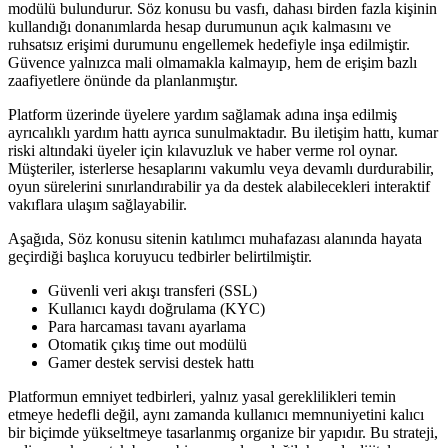
modülü bulundurur. Söz konusu bu vasfı, dahası birden fazla kişinin
kullandığı donanımlarda hesap durumunun açık kalmasını ve
ruhsatsız erişimi durumunu engellemek hedefiyle inşa edilmiştir.
Güvence yalnızca mali olmamakla kalmayıp, hem de erişim bazlı
zaafiyetlere önünde da planlanmıştır.
Platform üzerinde üyelere yardım sağlamak adına inşa edilmiş
ayrıcalıklı yardım hattı ayrıca sunulmaktadır. Bu iletişim hattı, kumar
riski altındaki üyeler için kılavuzluk ve haber verme rol oynar.
Müşteriler, isterlerse hesaplarını vakumlu veya devamlı durdurabilir,
oyun sürelerini sınırlandırabilir ya da destek alabilecekleri interaktif
vakıflara ulaşım sağlayabilir.
Aşağıda, Söz konusu sitenin katılımcı muhafazası alanında hayata
geçirdiği başlıca koruyucu tedbirler belirtilmiştir.
Güvenli veri akışı transferi (SSL)
Kullanıcı kaydı doğrulama (KYC)
Para harcaması tavanı ayarlama
Otomatik çıkış time out modülü
Gamer destek servisi destek hattı
Platformun emniyet tedbirleri, yalnız yasal gereklilikleri temin
etmeye hedefli değil, aynı zamanda kullanıcı memnuniyetini kalıcı
bir biçimde yükseltmeye tasarlanmış organize bir yapıdır. Bu strateji,