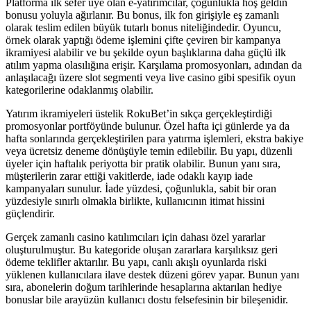
Platforma ilk sefer üye olan e-yatırımcılar, çoğunlukla hoş geldin
bonusu yoluyla ağırlanır. Bu bonus, ilk fon girişiyle eş zamanlı
olarak teslim edilen büyük tutarlı bonus niteliğindedir. Oyuncu,
örnek olarak yaptığı ödeme işlemini çifte çeviren bir kampanya
ikramiyesi alabilir ve bu şekilde oyun başlıklarına daha güçlü ilk
atılım yapma olasılığına erişir. Karşılama promosyonları, adından da
anlaşılacağı üzere slot segmenti veya live casino gibi spesifik oyun
kategorilerine odaklanmış olabilir.
Yatırım ikramiyeleri üstelik RokuBet’in sıkça gerçekleştirdiği
promosyonlar portföyünde bulunur. Özel hafta içi günlerde ya da
hafta sonlarında gerçekleştirilen para yatırma işlemleri, ekstra bakiye
veya ücretsiz deneme dönüşüyle temin edilebilir. Bu yapı, düzenli
üyeler için haftalık periyotta bir pratik olabilir. Bunun yanı sıra,
müşterilerin zarar ettiği vakitlerde, iade odaklı kayıp iade
kampanyaları sunulur. İade yüzdesi, çoğunlukla, sabit bir oran
yüzdesiyle sınırlı olmakla birlikte, kullanıcının itimat hissini
güçlendirir.
Gerçek zamanlı casino katılımcıları için dahası özel yararlar
oluşturulmuştur. Bu kategoride oluşan zararlara karşılıksız geri
ödeme teklifler aktarılır. Bu yapı, canlı akışlı oyunlarda riski
yüklenen kullanıcılara ilave destek düzeni görev yapar. Bunun yanı
sıra, abonelerin doğum tarihlerinde hesaplarına aktarılan hediye
bonuslar bile arayüzün kullanıcı dostu felsefesinin bir bileşenidir.