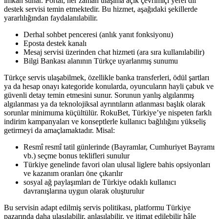
imkân sunar. Portal, her zaman ulaşıma açık çevrimiçi yerel dil
destek servisi temin etmektedir. Bu hizmet, aşağıdaki şekillerde
yararlılığından faydalanılabilir.
Derhal sohbet penceresi (anlık yanıt fonksiyonu)
Eposta destek kanalı
Mesaj servisi üzerinden chat hizmeti (ara sıra kullanılabilir)
Bilgi Bankası alanının Türkçe uyarlanmış sunumu
Türkçe servis ulaşabilmek, özellikle banka transferleri, ödül şartları
ya da hesap onayı kategoride konularda, oyuncuların hayli çabuk ve
güvenli detay temin etmesini sunur. Sorunun yanlış algılanmış
algılanması ya da teknolojiksal ayrıntıların atlanması başlık olarak
sorunlar minimuma küçültülür. RokuBet, Türkiye’ye nispeten farklı
indirim kampanyaları ve konseptlerle kullanıcı bağlılığını yükseliş
getirmeyi da amaçlamaktadır. Misal:
Resmî resmî tatil günlerinde (Bayramlar, Cumhuriyet Bayramı
vb.) seçme bonus teklifleri sunulur
Türkiye genelinde favori olan ulusal liglere bahis opsiyonları
ve kazanım oranları öne çıkarılır
sosyal ağ paylaşımları de Türkiye odaklı kullanıcı
davranışlarına uygun olarak oluşturulur
Bu servisin adapt edilmiş servis politikası, platformu Türkiye
pazarında daha ulaşılabilir, anlaşılabilir, ve itimat edilebilir hâle