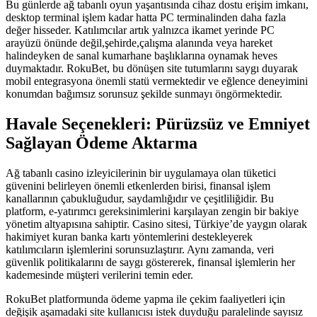
Bu günlerde ağ tabanlı oyun yaşantısında cihaz dostu erişim imkanı,
desktop terminal işlem kadar hatta PC terminalinden daha fazla
değer hisseder. Katılımcılar artık yalnızca ikamet yerinde PC
arayüzü önünde değil,şehirde,çalışma alanında veya hareket
halindeyken de sanal kumarhane başlıklarına oynamak heves
duymaktadır. RokuBet, bu dönüşen site tutumlarını saygı duyarak
mobil entegrasyona önemli statü vermektedir ve eğlence deneyimini
konumdan bağımsız sorunsuz şekilde sunmayı öngörmektedir.
Havale Seçenekleri: Pürüzsüz ve Emniyet
Sağlayan Ödeme Aktarma
Ağ tabanlı casino izleyicilerinin bir uygulamaya olan tüketici
güvenini belirleyen önemli etkenlerden birisi, finansal işlem
kanallarının çabukluğudur, saydamlığıdır ve çeşitliliğidir. Bu
platform, e-yatırımcı gereksinimlerini karşılayan zengin bir bakiye
yönetim altyapısına sahiptir. Casino sitesi, Türkiye’de yaygın olarak
hakimiyet kuran banka kartı yöntemlerini destekleyerek
katılımcıların işlemlerini sorunsuzlaştırır. Aynı zamanda, veri
güvenlik politikalarını de saygı göstererek, finansal işlemlerin her
kademesinde müşteri verilerini temin eder.
RokuBet platformunda ödeme yapma ile çekim faaliyetleri için
değişik aşamadaki site kullanıcısı istek duyduğu paralelinde sayısız