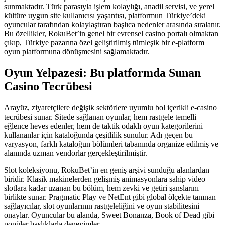
sunmaktadır. Türk parasıyla işlem kolaylığı, anadil servisi, ve yerel
kültüre uygun site kullanıcısı yaşantısı, platformun Türkiye’deki
oyuncular tarafından kolaylaştıran başlıca nedenler arasında sıralanır.
Bu özellikler, RokuBet’in genel bir evrensel casino portalı olmaktan
çıkıp, Türkiye pazarına özel geliştirilmiş tümleşik bir e-platform
oyun platformuna dönüşmesini sağlamaktadır.
Oyun Yelpazesi: Bu platformda Sunan
Casino Tecrübesi
Arayüz, ziyaretçilere değişik sektörlere uyumlu bol içerikli e-casino
tecrübesi sunar. Sitede sağlanan oyunlar, hem rastgele temelli
eğlence heves edenler, hem de taktik odaklı oyun kategorilerini
kullananlar için kataloğunda çeşitlilik sunulur. Adı geçen bu
varyasyon, farklı kataloğun bölümleri tabanında organize edilmiş ve
alanında uzman vendorlar gerçekleştirilmiştir.
Slot koleksiyonu, RokuBet’in en geniş arşivi sunduğu alanlardan
biridir. Klasik makinelerden gelişmiş animasyonlara sahip video
slotlara kadar uzanan bu bölüm, hem zevki ve getiri şanslarını
birlikte sunar. Pragmatic Play ve NetEnt gibi global ölçekte tanınan
sağlayıcılar, slot oyunlarının rastgeleliğini ve oyun stabilitesini
onaylar. Oyuncular bu alanda, Sweet Bonanza, Book of Dead gibi
popüler başlıklarla deneyimler.