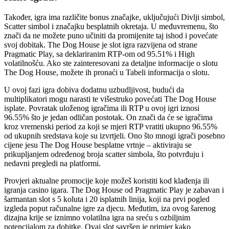
Također, igra ima različite bonus značajke, uključujući Divlji simbol,
Scatter simbol i značajku besplatnih okretaja. U međuvremenu, što
znači da ne možete puno učiniti da promijenite taj ishod i povećate
svoj dobitak. The Dog House je slot igra razvijena od strane
Pragmatic Play, sa deklariranim RTP-om od 95.51% i High
volatilnošću. Ako ste zainteresovani za detaljne informacije o slotu
The Dog House, možete ih pronaći u Tabeli informacija o slotu.
U ovoj fazi igra dobiva dodatnu uzbudljivost, budući da
multiplikatori mogu narasti te višestruko povećati The Dog House
isplate. Povratak uloženog igračima ili RTP u ovoj igri iznosi
96.55% što je jedan odličan postotak. On znači da će se igračima
kroz vremenski period za koji se mjeri RTP vratiti ukupno 96.55%
od ukupnih sredstava koje su izvrtjeli. Ono što mnogi igrači posebno
cijene jesu The Dog House besplatne vrtnje – aktiviraju se
prikupljanjem određenog broja scatter simbola, što potvrđuju i
nedavni pregledi na platformi.
Provjeri aktualne promocije koje možeš koristiti kod klađenja ili
igranja casino igara. The Dog House od Pragmatic Play je zabavan i
šarmantan slot s 5 koluta i 20 isplatnih linija, koji na prvi pogled
izgleda poput računalne igre za djecu. Međutim, iza ovog šarenog
dizajna krije se iznimno volatilna igra na sreću s ozbiljnim
potencijalom za dobitke. Ovaj slot savršen je primjer kako