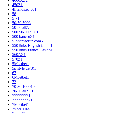
4000AZ
2
450Z
1
4friends.ru 50
1
5
8
5-7
1
50-50 500
3
50-50 allZ
1
500 50-50 allZ
9
500 bancorZ
1
515santacruz.com5
1
550 links English talaria
1
550 links France Casino
1
560AZ
1
570Z
1
5Mostbet
1
5p-style.de(3)
1
6
7
6Mostbet
1
7
2
70-30 1000
19
70-30 allZ
19
77777777
1
777777777
1
7Mostbet
1
7slots TR
4