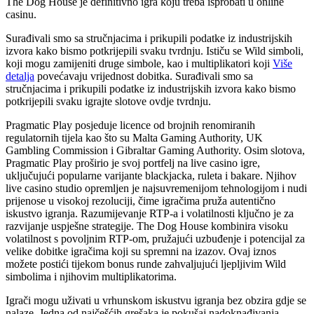
The Dog House je definitivno igra koju treba isprobati u online
casinu.
Surađivali smo sa stručnjacima i prikupili podatke iz industrijskih
izvora kako bismo potkrijepili svaku tvrdnju. Ističu se Wild simboli,
koji mogu zamijeniti druge simbole, kao i multiplikatori koji
Više
detalja
povećavaju vrijednost dobitka. Surađivali smo sa
stručnjacima i prikupili podatke iz industrijskih izvora kako bismo
potkrijepili svaku igrajte slotove ovdje tvrdnju.
Pragmatic Play posjeduje licence od brojnih renomiranih
regulatornih tijela kao što su Malta Gaming Authority, UK
Gambling Commission i Gibraltar Gaming Authority. Osim slotova,
Pragmatic Play proširio je svoj portfelj na live casino igre,
uključujući popularne varijante blackjacka, ruleta i bakare. Njihov
live casino studio opremljen je najsuvremenijom tehnologijom i nudi
prijenose u visokoj rezoluciji, čime igračima pruža autentično
iskustvo igranja. Razumijevanje RTP-a i volatilnosti ključno je za
razvijanje uspješne strategije. The Dog House kombinira visoku
volatilnost s povoljnim RTP-om, pružajući uzbuđenje i potencijal za
velike dobitke igračima koji su spremni na izazov. Ovaj iznos
možete postići tijekom bonus runde zahvaljujući ljepljivim Wild
simbolima i njihovim multiplikatorima.
Igrači mogu uživati u vrhunskom iskustvu igranja bez obzira gdje se
nalaze. Jedna od najčešćih grešaka je pokušaj nadoknađivanja