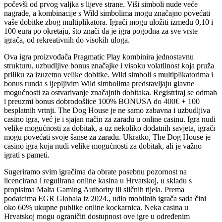
počevši od prvog valjka s lijeve strane. Viši simboli nude veće
nagrade, a kombinacije s Wild simbolima mogu značajno povećati
vaše dobitke zbog multiplikatora. Igrači mogu uložiti između 0,10 i
100 eura po okretaju, što znači da je igra pogodna za sve vrste
igrača, od rekreativnih do visokih uloga.
Ova igra proizvođača Pragmatic Play kombinira jednostavnu
strukturu, uzbudljive bonus značajke i visoku volatilnost koja pruža
priliku za izuzetno velike dobitke. Wild simboli s multiplikatorima i
bonus runda s ljepljivim Wild simbolima predstavljaju glavne
mogućnosti za ostvarivanje značajnih dobitaka. Registriraj se odmah
i preuzmi bonus dobrodošlice 100% BONUSA do 400€ + 100
besplatnih vrtnji. The Dog House je ne samo zabavna i uzbudljiva
casino igra, već je i sjajan način za zaradu u online casinu. Igra nudi
velike mogućnosti za dobitak, a uz nekoliko dodatnih savjeta, igrači
mogu povećati svoje šanse za zaradu. Ukratko, The Dog House je
casino igra koja nudi velike mogućnosti za dobitak, ali je važno
igrati s pameti.
Sugeriramo svim igračima da obrate posebnu pozornost na
licencirana i regulirana online kasina u Hrvatskoj, u skladu s
propisima Malta Gaming Authority ili sličnih tijela. Prema
podatcima EGR Globala iz 2024., udio mobilnih igrača sada čini
oko 60% ukupne publike online kockarnica. Neka casina u
Hrvatskoj mogu ograničiti dostupnost ove igre u određenim