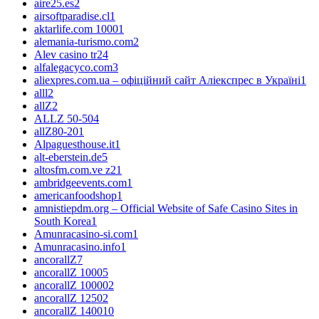
aire25.es
2
airsoftparadise.cl
1
aktarlife.com 1000
1
alemania-turismo.com
2
Alev casino tr
24
alfalegacyco.com
3
aliexpres.com.ua – офіційний сайт Аліекспрес в Україні
1
alll
2
allZ
2
ALLZ 50-50
4
allZ80-20
1
Alpaguesthouse.it
1
alt-eberstein.de
5
altosfm.com.ve z2
1
ambridgeevents.com
1
americanfoodshop
1
amnistiepdm.org – Official Website of Safe Casino Sites in
South Korea
1
Amunracasino-si.com
1
Amunracasino.info
1
ancorallZ
7
ancorallZ 1000
5
ancorallZ 10000
2
ancorallZ 1250
2
ancorallZ 1400
10