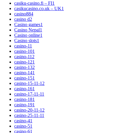
casiku-casino.fi – FI
1
casikucasino.co.uk – UK
1
casino
884
casino d
2
Casino games
1
Casino Nepal
1
Casino online
1
Casino slots
1
casino-1
1
casino-10
1
casino-11
2
casino-12
1
casino-13
2
casino-14
1
casino-15
1
casino-15-11-1
2
casino-16
1
casino-17-11-1
1
casino-18
1
casino-19
1
casino-20-11-1
2
casino-25-11-1
1
casino-4
1
casino-5
1
casino-6
1