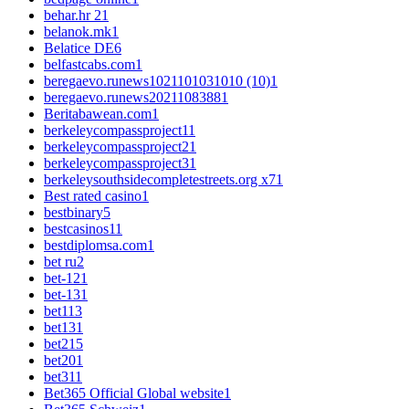
behar.hr 2
1
belanok.mk
1
Belatice DE
6
belfastcabs.com
1
beregaevo.runews1021101031010 (10)
1
beregaevo.runews2021108388
1
Beritabawean.com
1
berkeleycompassproject1
1
berkeleycompassproject2
1
berkeleycompassproject3
1
berkeleysouthsidecompletestreets.org x7
1
Best rated casino
1
bestbinary
5
bestcasinos1
1
bestdiplomsa.com
1
bet ru
2
bet-12
1
bet-13
1
bet1
13
bet13
1
bet2
15
bet20
1
bet3
11
Bet365 Official Global website
1