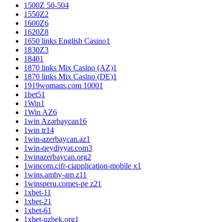
1500Z 50-50
4
1550Z
2
1600Z
6
1620Z
8
1650 links English Casino
1
1830Z
3
1840
1
1870 links Mix Casino (AZ)
1
1870 links Mix Casino (DE)
1
1919womans.com 1000
1
1bet5
1
1Win
1
1Win AZ
6
1win Azərbaycan
16
1win tr
14
1win-azerbaycan.az
1
1win-qeydiyyat.com
3
1winazerbaycan.org
2
1wincom.cifr-ciapplication-mobile x
1
1wins.amhy-am z1
1
1winsperu.comes-pe z2
1
1xbet-1
1
1xbet-2
1
1xbet-6
1
1xbet-uzbek.org
1