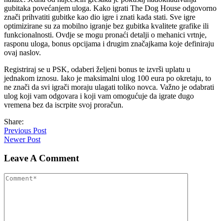
gubitaka povećanjem uloga. Kako igrati The Dog House odgovorno
znači prihvatiti gubitke kao dio igre i znati kada stati. Sve igre
optimizirane su za mobilno igranje bez gubitka kvalitete grafike ili
funkcionalnosti. Ovdje se mogu pronaći detalji o mehanici vrtnje,
rasponu uloga, bonus opcijama i drugim značajkama koje definiraju
ovaj naslov.
Registriraj se u PSK, odaberi željeni bonus te izvrši uplatu u
jednakom iznosu. Iako je maksimalni ulog 100 eura po okretaju, to
ne znači da svi igrači moraju ulagati toliko novca. Važno je odabrati
ulog koji vam odgovara i koji vam omogućuje da igrate dugo
vremena bez da iscrpite svoj proračun.
Share:
Previous Post
Newer Post
Leave A Comment