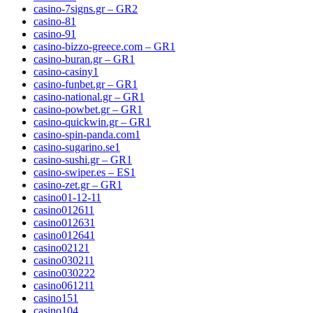
casino-7signs.gr – GR
2
casino-8
1
casino-9
1
casino-bizzo-greece.com – GR
1
casino-buran.gr – GR
1
casino-casiny
1
casino-funbet.gr – GR
1
casino-national.gr – GR
1
casino-powbet.gr – GR
1
casino-quickwin.gr – GR
1
casino-spin-panda.com
1
casino-sugarino.se
1
casino-sushi.gr – GR
1
casino-swiper.es – ES
1
casino-zet.gr – GR
1
casino01-12-1
1
casino01261
1
casino01263
1
casino01264
1
casino0212
1
casino03021
1
casino03022
2
casino06121
1
casino1
51
casino10
4