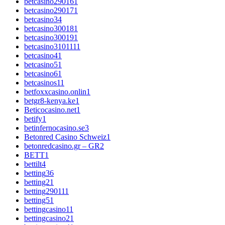
betcasino29016
1
betcasino29017
1
betcasino3
4
betcasino30018
1
betcasino30019
1
betcasino310111
1
betcasino4
1
betcasino5
1
betcasino6
1
betcasinos1
1
betfoxxcasino.onlin
1
betgr8-kenya.ke
1
Beticocasino.net
1
betify
1
betinfernocasino.se
3
Betonred Casino Schweiz
1
betonredcasino.gr – GR
2
BETT
1
bettilt
4
betting
36
betting2
1
betting29011
1
betting5
1
bettingcasino1
1
bettingcasino2
1