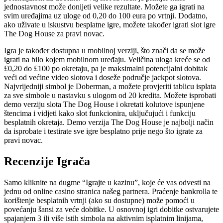
jednostavnost može donijeti velike rezultate. Možete ga igrati na
svim uređajima uz uloge od 0,20 do 100 eura po vrtnji. Dodatno,
ako uživate u iskustvu besplatne igre, možete također igrati slot igre
The Dog House za pravi novac.
Igra je također dostupna u mobilnoj verziji, što znači da se može
igrati na bilo kojem mobilnom uređaju. Veličina uloga kreće se od
£0,20 do £100 po okretaju, pa je maksimalni potencijalni dobitak
veći od većine video slotova i doseže područje jackpot slotova.
Najvrijedniji simbol je Doberman, a možete provjeriti tablicu isplata
za sve simbole u nastavku s ulogom od 20 kredita. Možete isprobati
demo verziju slota The Dog House i okretati kolutove ispunjene
štencima i vidjeti kako slot funkcionira, uključujući i funkciju
besplatnih okretaja. Demo verzija The Dog House je najbolji način
da isprobate i testirate sve igre besplatno prije nego što igrate za
pravi novac.
Recenzije Igrača
Samo kliknite na dugme “Igrajte u kazinu”, koje će vas odvesti na
jednu od online casino stranica našeg partnera. Praćenje bankrolla te
korištenje besplatnih vrtnji (ako su dostupne) može pomoći u
povećanju šansi za veće dobitke. U osnovnoj igri dobitke ostvarujete
spajanjem 3 ili više istih simbola na aktivnim isplatnim linijama,