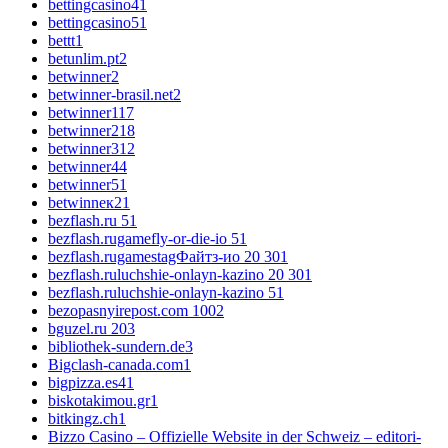
bettingcasino4
1
bettingcasino5
1
bettt
1
betunlim.pt
2
betwinner
2
betwinner-brasil.net
2
betwinner1
17
betwinner2
18
betwinner3
12
betwinner4
4
betwinner5
1
betwinneк2
1
bezflash.ru 5
1
bezflash.rugamefly-or-die-io 5
1
bezflash.rugamestagФайтз-ио 20 30
1
bezflash.ruluchshie-onlayn-kazino 20 30
1
bezflash.ruluchshie-onlayn-kazino 5
1
bezopasnyirepost.com 100
2
bguzel.ru 20
3
bibliothek-sundern.de
3
Bigclash-canada.com
1
bigpizza.es4
1
biskotakimou.gr
1
bitkingz.ch
1
Bizzo Casino – Offizielle Website in der Schweiz – editori-