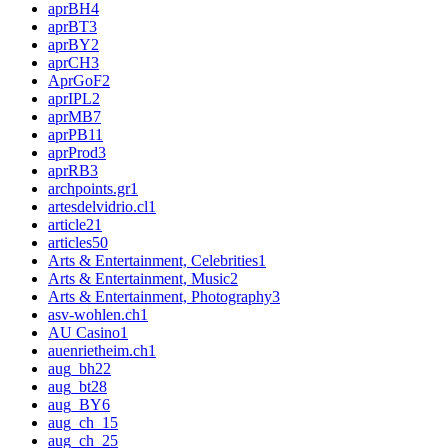
aprBH
4
aprBT
3
aprBY
2
aprCH
3
AprGoF
2
aprIPL
2
aprMB
7
aprPB
11
aprProd
3
aprRB
3
archpoints.gr
1
artesdelvidrio.cl
1
article
21
articles
50
Arts & Entertainment, Celebrities
1
Arts & Entertainment, Music
2
Arts & Entertainment, Photography
3
asv-wohlen.ch
1
AU Casino
1
auenrietheim.ch
1
aug_bh
22
aug_bt
28
aug_BY
6
aug_ch_1
5
aug_ch_2
5