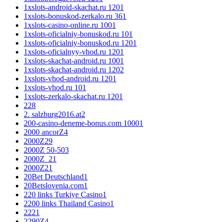
1xslots-android-skachat.ru 120
1
1xslots-bonuskod-zerkalo.ru 36
1
1xslots-casino-online.ru 100
1
1xslots-oficialniy-bonuskod.ru 10
1
1xslots-oficialniy-bonuskod.ru 120
1
1xslots-oficialnyy-vhod.ru 120
1
1xslots-skachat-android.ru 100
1
1xslots-skachat-android.ru 120
2
1xslots-vhod-android.ru 120
1
1xslots-vhod.ru 10
1
1xslots-zerkalo-skachat.ru 120
1
2
28
2. salzburg2016.at
2
200-casino-deneme-bonus.com 1000
1
2000 ancorZ
4
2000Z
29
2000Z 50-50
3
2000Z_2
1
2000Z2
1
20Bet Deutschland
1
20Betslovenia.com
1
220 links Turkiye Casino
1
2200 links Thailand Casino
1
222
1
2290Z
4