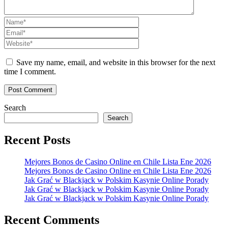
Save my name, email, and website in this browser for the next
time I comment.
Search
Search
Recent Posts
Mejores Bonos de Casino Online en Chile Lista Ene 2026
Mejores Bonos de Casino Online en Chile Lista Ene 2026
Jak Grać w Blackjack w Polskim Kasynie Online Porady
Jak Grać w Blackjack w Polskim Kasynie Online Porady
Jak Grać w Blackjack w Polskim Kasynie Online Porady
Recent Comments