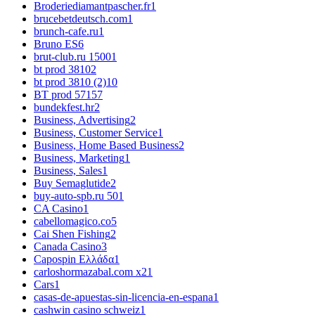
Broderiediamantpascher.fr
1
brucebetdeutsch.com
1
brunch-cafe.ru
1
Bruno ES
6
brut-club.ru 1500
1
bt prod 3810
2
bt prod 3810 (2)
10
BT prod 5715
7
bundekfest.hr
2
Business, Advertising
2
Business, Customer Service
1
Business, Home Based Business
2
Business, Marketing
1
Business, Sales
1
Buy Semaglutide
2
buy-auto-spb.ru 50
1
CA Casino
1
cabellomagico.co
5
Cai Shen Fishing
2
Canada Casino
3
Capospin Ελλάδα
1
carloshormazabal.com x2
1
Cars
1
casas-de-apuestas-sin-licencia-en-espana
1
cashwin casino schweiz
1