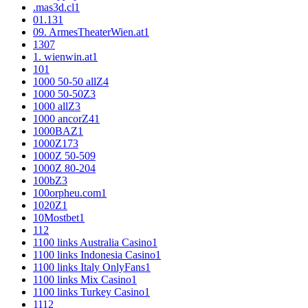
.mas3d.cl
1
01.13
1
09. ArmesTheaterWien.at
1
1
307
1. wienwin.at
1
10
1
1000 50-50 allZ
4
1000 50-50Z
3
1000 allZ
3
1000 ancorZ
41
1000BAZ
1
1000Z
173
1000Z 50-50
9
1000Z 80-20
4
100bZ
3
100orpheu.com
1
1020Z
1
10Mostbet
1
11
2
1100 links Australia Casino
1
1100 links Indonesia Casino
1
1100 links Italy OnlyFans
1
1100 links Mix Casino
1
1100 links Turkey Casino
1
111
2