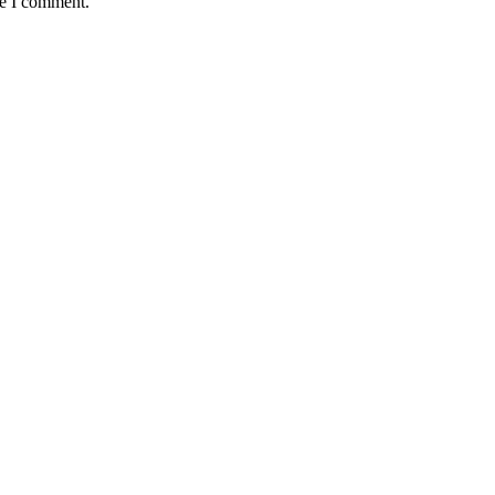
me I comment.