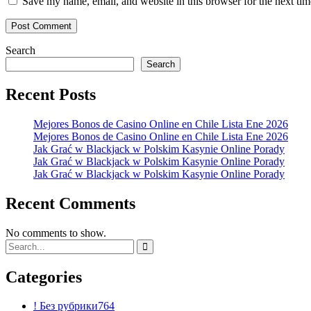
Save my name, email, and website in this browser for the next ti
Search
Search
Recent Posts
Mejores Bonos de Casino Online en Chile Lista Ene 2026
Mejores Bonos de Casino Online en Chile Lista Ene 2026
Jak Grać w Blackjack w Polskim Kasynie Online Porady
Jak Grać w Blackjack w Polskim Kasynie Online Porady
Jak Grać w Blackjack w Polskim Kasynie Online Porady
Recent Comments
No comments to show.
Categories
! Без рубрики
764