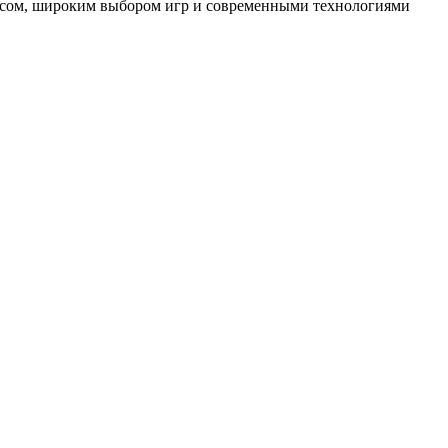
фейсом, широким выбором игр и современными технологиями