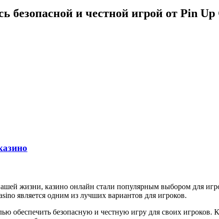
 безопасной и честной игрой от Pin Up 
-казино
 нашей жизни, казино онлайн стали популярным выбором для игр
asino является одним из лучших вариантов для игроков.
целью обеспечить безопасную и честную игру для своих игроков.