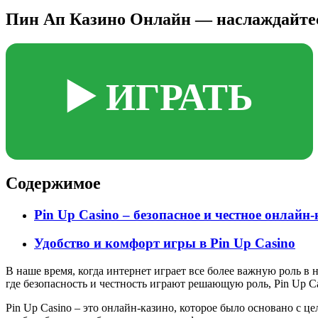
Пин Ап Казино Онлайн — наслаждайтесь
▶️ ИГРАТЬ
Содержимое
Pin Up Casino – безопасное и честное онлайн
Удобство и комфорт игры в Pin Up Casino
В наше время, когда интернет играет все более важную роль в
где безопасность и честность играют решающую роль, Pin Up C
Pin Up Casino – это онлайн-казино, которое было основано с 